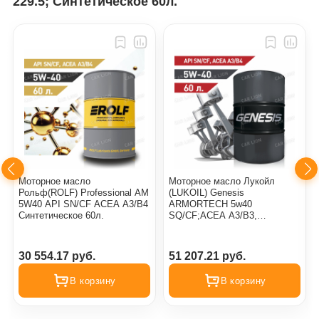
229.5; Синтетическое 60л.
Моторное масло
Моторное масло Лукойл
Рольф(ROLF) Professional AM
(LUKOIL) Genesis
5W40 API SN/CF ACEA A3/B4
ARMORTECH 5w40
Синтетическое 60л.
SQ/CF;ACEA A3/B3,
A3/B4MB-Approval
226.5/229.Синтетическое, 60л.
(48кг.)
30 554.17 руб.
51 207.21 руб.
В корзину
В корзину