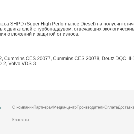
асса SHPD (Super High Performance Diesel) на полусинтети
ых двигателей с турбонаддувом, отвечающих экологическим
ия отложений и защитой от износа.
ECF-2, Cummins CES 20077, Cummins CES 20078, Deutz DQC II
D-2, Volvo VDS-3
О компании
Партнерам
Медиа-центр
Производители
Оплата
Доставк
т
Контакты