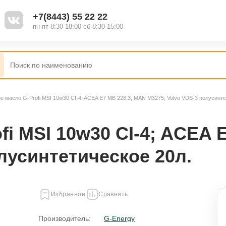
+7(8443) 55 22 22
пн-пт 8:30-18:00 сб 8:30-15:00
е масло G-Profi MSI 10w30 CI-4; ACEA E7 MB 228.3; MAN M3275; Volvo VDS-3 полусинте
i MSI 10w30 CI-4; ACEA 
лусинтетическое 20л.
Избранное
Сравнить
Производитель:
G-Energy