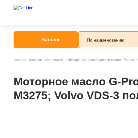
Каталог
Главная
Каталог
Автомасла
Импортные производители масел
Моторно
Моторное масло G-Prof
M3275; Volvo VDS-3 по