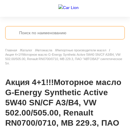
Главная
Каталог
Автомасла
Импортные производители масел
Акция 4+1!!!Моторное масло G-Energy Synthetic Active 5W40 SN/CF A3/B4, VW
502.00/505.00, Renault RN0700/0710, MB 229.3, ПАО "АВТОВАЗ" синтетическое
5л.
Акция 4+1!!!Моторное масло
G-Energy Synthetic Active
5W40 SN/CF A3/B4, VW
502.00/505.00, Renault
RN0700/0710, MB 229.3, ПАО