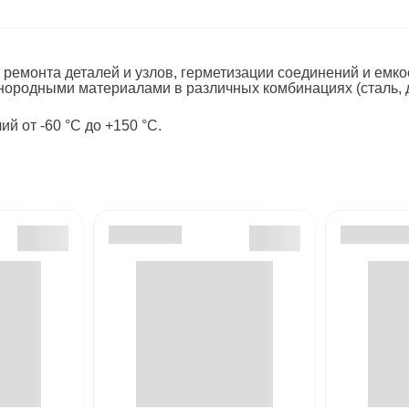
Тросы буксировочные
 ремонта деталей и узлов, герметизации соединений и емк
Уголь
знородными материалами в различных комбинациях (сталь, 
 от -60 °С до +150 °С.
Швабры
чистителя