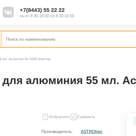
+7(8443) 55 22 22
пн-пт 8:30-18:00 сб 8:30-15:00
5 мл. Астрохим Ас-9305 блистер
нки
Огнетушители
й остановки
Рамки для номеров
 для алюминия 55 мл. А
Чехлы
е держатели
Разветвители прикуривателя
Избранное
Сравнить
 коврики
Автомобильные холодильники
Производитель:
ASTROhim
ы
Батарейки