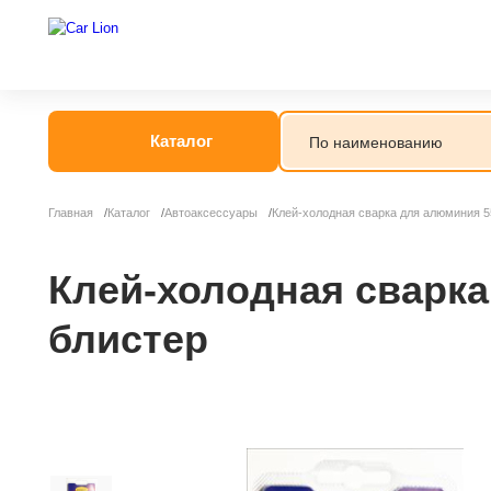
Каталог
Главная
Каталог
Автоаксессуары
Клей-холодная сварка для алюминия 5
Канистры/Воро
Знак аварийно
Клей-холодная сварка
блистер
Автоаптечки
Автомобильны
Автомобильные
Ароматизатор