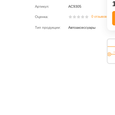
Артикул:
AC9305
ка
Губки
Оценка:
0 отзывов
Водосгоны
Тип продукции:
Автоаксессуары
Изоленты
обильные кресла
Замша
нель приборов
Наклейки
Клей
Перчатки
Провода прикуривания
вочная
Салфетки
Парктроники