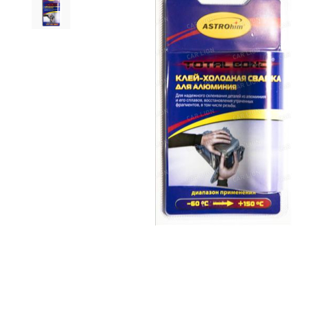
Автоэлектрони
Алкотестеры
Антисептики
Детские автом
Коврики на па
Компрессоры
Оплетки
Дефлекторы
Пленка тониро
Домкраты